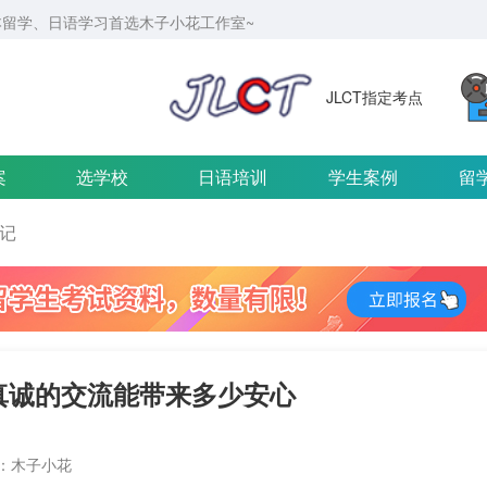
留学、日语学习首选木子小花工作室~
JLCT指定考点
案
选学校
日语培训
学生案例
留
记
次真诚的交流能带来多少安心
：木子小花