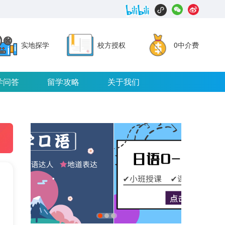
实地探学
校方授权
0中介费
学问答
留学攻略
关于我们
1
2
3