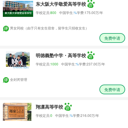
东大阪大学敬爱高等学校
学校定员:
800
中国学生:
%
学费:
175.00万/年
男女同校（由于只有女生宿舍，留学生只招收女生）
免费申请
明徳義塾中学・高等学校
学校定员:
1000
中国学生:
%
学费:
237.00万/年
全封闭管理
免费申请
翔凛高等学校
学校定员:
0
中国学生:
%
学费:
216.00万/年