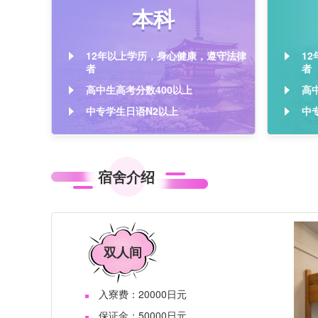
本科
12年以上学历，身心健康，遵守法律
1
者
者
高中生高考分数400以上
高
中专学生日语N2以上
中
宿舍介绍
双人间
入寮费：20000日元
保证金：50000日元