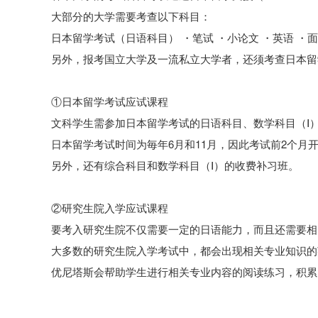
大部分的大学需要考查以下科目：
日本留学考试（日语科目） ・笔试 ・小论文 ・英语 ・
另外，报考国立大学及一流私立大学者，还须考查日本留学
①日本留学考试应试课程
文科学生需参加日本留学考试的日语科目、数学科目（Ⅰ
日本留学考试时间为毎年6月和11月，因此考试前2个月
另外，还有综合科目和数学科目（Ⅰ）的收费补习班。
②研究生院入学应试课程
要考入研究生院不仅需要一定的日语能力，而且还需要相
大多数的研究生院入学考试中，都会出现相关专业知识的
优尼塔斯会帮助学生进行相关专业内容的阅读练习，积