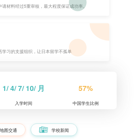
申请材料经过5重审核，最大程度保证成功率。
活学习的支援组织，让日本留学不孤单
1
/
4
/
7
/
10
/
月
57
%
入学时间
中国学生比例
地图交通
学校新闻