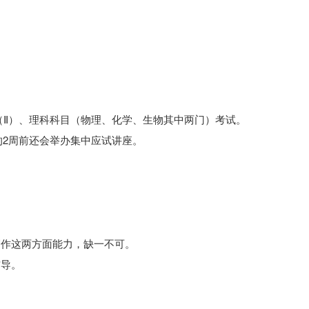
（Ⅱ）、理科科目（物理、化学、生物其中两门）考试。
的2周前还会举办集中应试讲座。
写作这两方面能力，缺一不可。
的辅导。