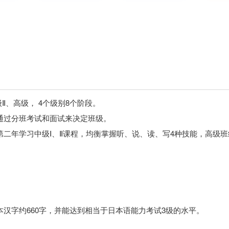
Ⅱ、高级， 4个级别8个阶段。
通过分班考试和面试来决定班级。
第二年学习中级Ⅰ、Ⅱ课程，均衡掌握听、说、读、写4种技能，高级
汉字约660字，并能达到相当于日本语能力考试3级的水平。