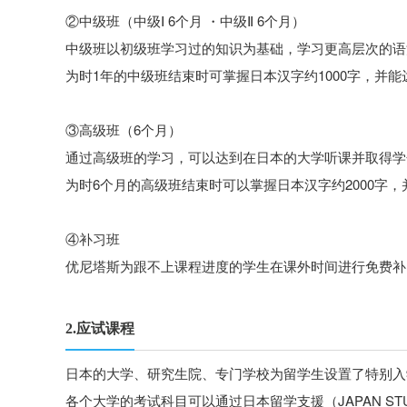
②中级班（中级Ⅰ 6个月 ・中级Ⅱ 6个月）
中级班以初级班学习过的知识为基础，学习更高层次的语
为时1年的中级班结束时可掌握日本汉字约1000字，并
③高级班（6个月）
通过高级班的学习，可以达到在日本的大学听课并取得学
为时6个月的高级班结束时可以掌握日本汉字约2000字
④补习班
优尼塔斯为跟不上课程进度的学生在课外时间进行免费补
2.应试课程
日本的大学、研究生院、专门学校为留学生设置了特别入
各个大学的考试科目可以通过日本留学支援（JAPAN STU